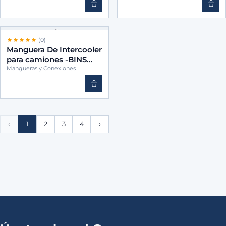
(0)
Manguera De Intercooler
para camiones -BINS
20463924
Mangueras y Conexiones
‹
1
2
3
4
›