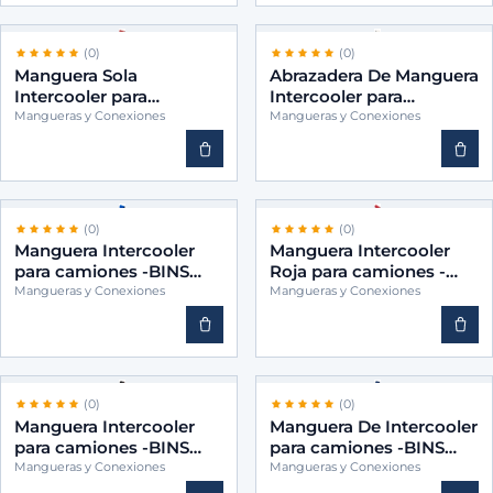
(0)
(0)
Manguera Sola
Abrazadera De Manguera
Intercooler para
Intercooler para
camiones -BINS
camiones -BINS 1928397
Mangueras y Conexiones
Mangueras y Conexiones
3845289182
B
(0)
(0)
Manguera Intercooler
Manguera Intercooler
para camiones -BINS
Roja para camiones -
488368
BINS 1809771
Mangueras y Conexiones
Mangueras y Conexiones
(0)
(0)
Manguera Intercooler
Manguera De Intercooler
para camiones -BINS
para camiones -BINS
TQG117231
21312238
Mangueras y Conexiones
Mangueras y Conexiones