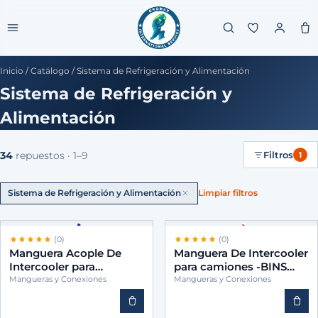
Inicio
/
Catálogo
/
Sistema de Refrigeración y Alimentación
Sistema de Refrigeración y
Alimentación
Filtros
34
repuestos
· 1–9
1
Sistema de Refrigeración y Alimentación
Limpiar filtros
(0)
(0)
Manguera Acople De
Manguera De Intercooler
Intercooler para
para camiones -BINS
camiones -BINS
3845011382
Mangueras y Conexiones
Mangueras y Conexiones
3760947082