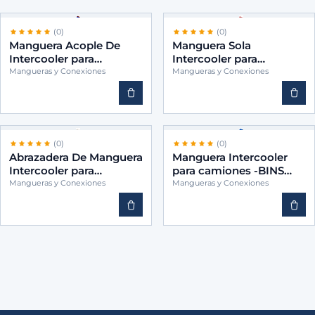
(0)
(0)
Manguera Acople De
Manguera Sola
Intercooler para
Intercooler para
camiones -BINS
camiones -BINS
Mangueras y Conexiones
Mangueras y Conexiones
3760947082
3845289182
(0)
(0)
Abrazadera De Manguera
Manguera Intercooler
Intercooler para
para camiones -BINS
camiones -BINS 1928397
488368
Mangueras y Conexiones
Mangueras y Conexiones
B