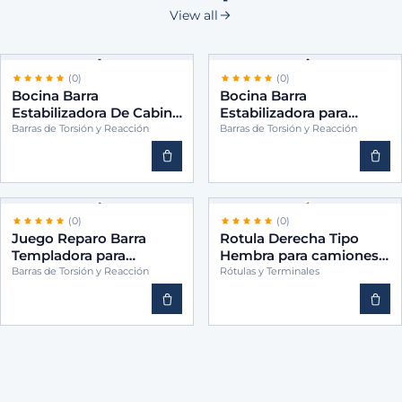
View all
(0)
(0)
Bocina Barra
Bocina Barra
Estabilizadora De Cabina
Estabilizadora para
para camiones -BINS
camiones -BINS 2157762
Barras de Torsión y Reacción
Barras de Torsión y Reacción
9423172012
(0)
(0)
Juego Reparo Barra
Rotula Derecha Tipo
Templadora para
Hembra para camiones -
camiones -CEI 3302011
CEI 1384898
Barras de Torsión y Reacción
Rótulas y Terminales