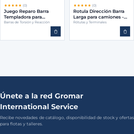
(0)
(0)
Juego Reparo Barra
Rotula Dirección Barra
Templadora para
Larga para camiones -
camiones -CEI 3302011
CEI 1738379
Barras de Torsión y Reacción
Rótulas y Terminales
Únete a la red Gromar
International Service
Recibe novedades de catálogo, disponibilidad de stock y ofertas
para flotas y talleres.