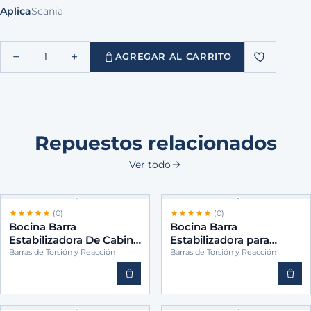
Aplica
Scania
−
+
1
AGREGAR AL CARRITO
Repuestos relacionados
Ver todo
(0)
(0)
Bocina Barra
Bocina Barra
Estabilizadora De Cabina
Estabilizadora para
para camiones -BINS
camiones -BINS 2157762
Barras de Torsión y Reacción
Barras de Torsión y Reacción
9423172012