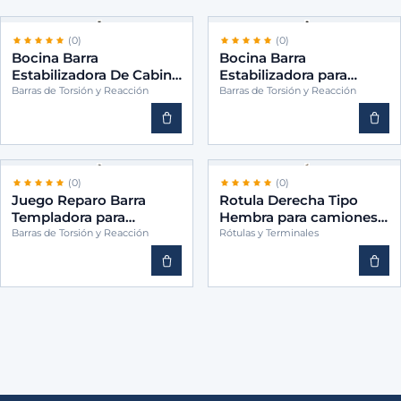
(0)
(0)
Bocina Barra
Bocina Barra
Estabilizadora De Cabina
Estabilizadora para
para camiones -BINS
camiones -BINS 2157762
Barras de Torsión y Reacción
Barras de Torsión y Reacción
9423172012
(0)
(0)
Juego Reparo Barra
Rotula Derecha Tipo
Templadora para
Hembra para camiones -
camiones -CEI 3302011
CEI 1384898
Barras de Torsión y Reacción
Rótulas y Terminales