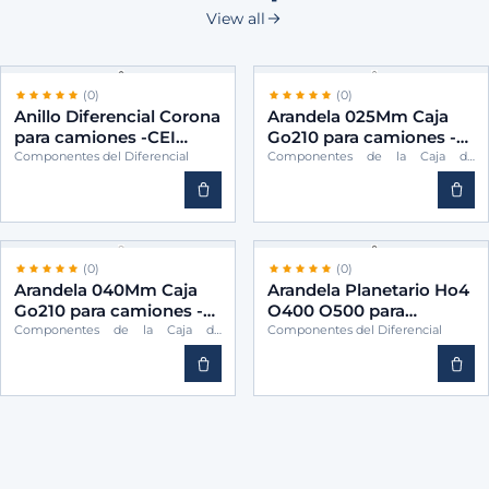
View all
(0)
(0)
Anillo Diferencial Corona
Arandela 025Mm Caja
para camiones -CEI
Go210 para camiones -
6153530325
CEI 3892623055
Componentes del Diferencial
Componentes de la Caja de
Cambios
(0)
(0)
Arandela 040Mm Caja
Arandela Planetario Ho4
Go210 para camiones -
O400 O500 para
CEI 3892623555
camiones -CEI
Componentes de la Caja de
Componentes del Diferencial
Cambios
6153530462