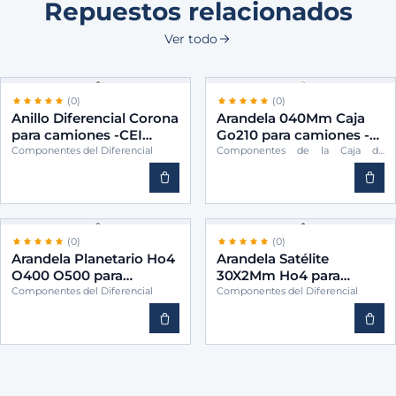
Repuestos relacionados
Ver todo
(0)
(0)
Anillo Diferencial Corona
Arandela 040Mm Caja
para camiones -CEI
Go210 para camiones -
6153530325
CEI 3892623555
Componentes del Diferencial
Componentes de la Caja de
Cambios
(0)
(0)
Arandela Planetario Ho4
Arandela Satélite
O400 O500 para
30X2Mm Ho4 para
camiones -CEI
camiones -CEI
Componentes del Diferencial
Componentes del Diferencial
6153530462
6153530262