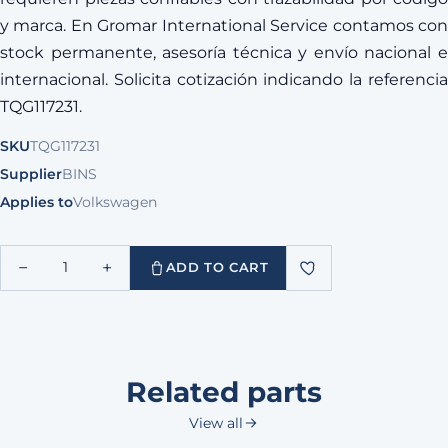
y marca. En Gromar International Service contamos con
stock permanente, asesoría técnica y envío nacional e
internacional. Solicita cotización indicando la referencia
TQG117231.
SKU
TQG117231
Supplier
BINS
Applies to
Volkswagen
−
+
1
ADD TO CART
Related parts
View all