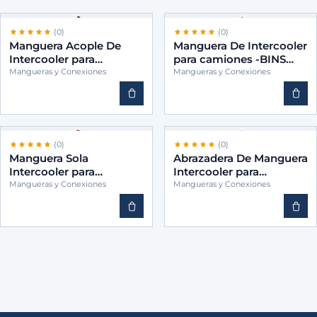
(0)
(0)
Manguera Acople De
Manguera De Intercooler
Intercooler para
para camiones -BINS
camiones -BINS
3845011382
Mangueras y Conexiones
Mangueras y Conexiones
3760947082
(0)
(0)
Manguera Sola
Abrazadera De Manguera
Intercooler para
Intercooler para
camiones -BINS
camiones -BINS 1928397
Mangueras y Conexiones
Mangueras y Conexiones
3845289182
B