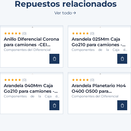
Repuestos relacionados
Ver todo
(0)
(0)
Anillo Diferencial Corona
Arandela 025Mm Caja
para camiones -CEI
Go210 para camiones -
6153530325
CEI 3892623055
Componentes del Diferencial
Componentes de la Caja de
Cambios
(0)
(0)
Arandela 040Mm Caja
Arandela Planetario Ho4
Go210 para camiones -
O400 O500 para
CEI 3892623555
camiones -CEI
Componentes de la Caja de
Componentes del Diferencial
Cambios
6153530462