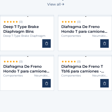
View all
(0)
(0)
Deep T-Type Brake
Diafragma De Freno
Diaphragm Bins
Hondo T para camiones
-BINS TWH24
Deep T-Type Brake Diaphragm
Componentes Neumáticos
(Cámaras)
(0)
(0)
Diafragma De Freno
Diafragma De Freno T
Hondo T para camiones
Tb16 para camiones -
-BINS TWH30
BINS TB16
Componentes Neumáticos
Componentes Neumáticos
(Cámaras)
(Cámaras)