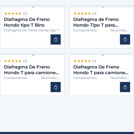
(0)
(0)
Diafragma De Freno
Diafragma de Freno
Hondo tipo T Bins
Hondo Tipo T para
Camiones – BINS
Diafragma De Freno Hondo tipo T
Componentes Neumáticos
(Cámaras)
TWH20
(0)
(0)
Diafragma De Freno
Diafragma De Freno
Hondo T para camiones
Hondo T para camiones
-BINS TWH24
-BINS TWH30
Componentes Neumáticos
Componentes Neumáticos
(Cámaras)
(Cámaras)