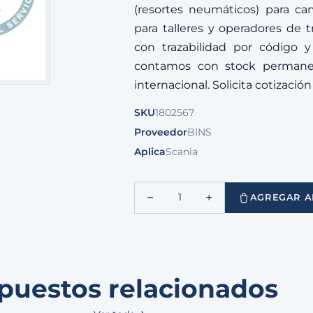
(resortes neumáticos) para ca
para talleres y operadores de 
con trazabilidad por código y
contamos con stock permanent
internacional. Solicita cotizació
SKU
1802567
Proveedor
BINS
Aplica
Scania
−
+
1
AGREGAR A
puestos relacionados