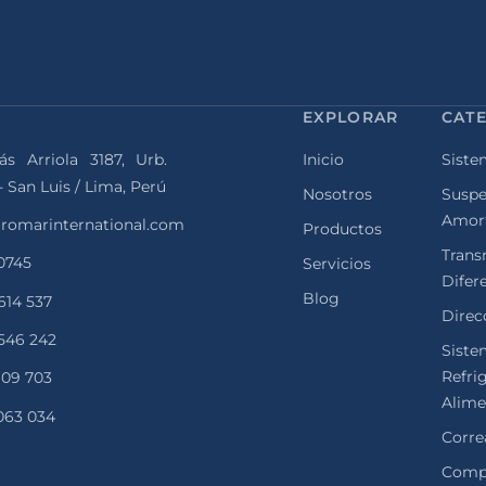
EXPLORAR
CAT
ás Arriola 3187, Urb.
Inicio
Siste
- San Luis / Lima, Perú
Nosotros
Suspe
Amor
romarinternational.com
Productos
Trans
 0745
Servicios
Difer
Blog
 614 537
Direcc
 546 242
Siste
Refri
 109 703
Alime
 063 034
Corre
Comp