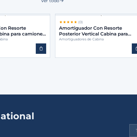
Ver todo
(0)
on Resorte
Amortiguador Con Resorte
abina para camiones
Posterior Vertical Cabina para
03
camiones -BINS 9583170103
abina
Amortiguadores de Cabina
ational