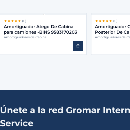
(0)
(0)
Amortiguador Atego De Cabina
Amortiguador C
para camiones -BINS 9583170203
Posterior De C
-BINS 95831719
Amortiguadores de Cabina
Amortiguadores de C
Únete a la red Gromar Intern
Service