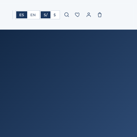
ES
EN
S/
$