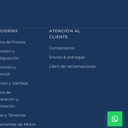
EGORÍAS
ATENCIÓN AL
CLIENTE
ma de Frenos
Contáctanos
nsión y
Envíos & entregas
tiguación
Libro de reclamaciones
misión y
encial
ión y Varillaje
ma de
geración y
ntación
as y Tensores
onentes de Motor