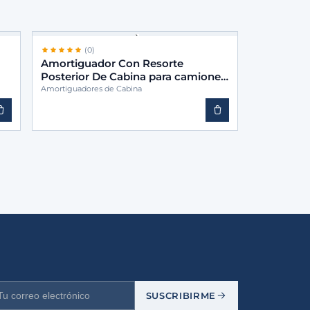
(0)
Amortiguador Con Resorte
Posterior De Cabina para camiones
-BINS 9583172703
Amortiguadores de Cabina
SUSCRIBIRME