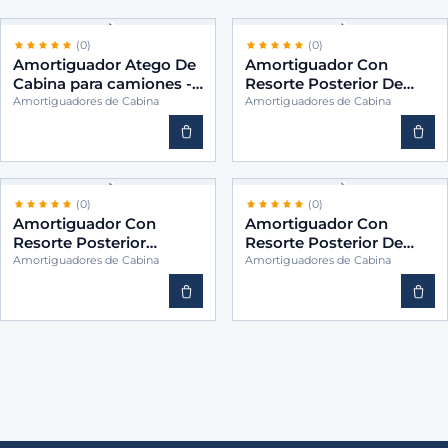
(0)
(0)
Amortiguador Atego De
Amortiguador Con
Cabina para camiones -
Resorte Posterior De
BINS 9583170203
Cabina para camiones -
Amortiguadores de Cabina
Amortiguadores de Cabina
BINS 9583171903
(0)
(0)
Amortiguador Con
Amortiguador Con
Resorte Posterior
Resorte Posterior De
Vertical Cabina para
Cabina para camiones -
Amortiguadores de Cabina
Amortiguadores de Cabina
camiones -BINS
BINS 9583172703
9583170103