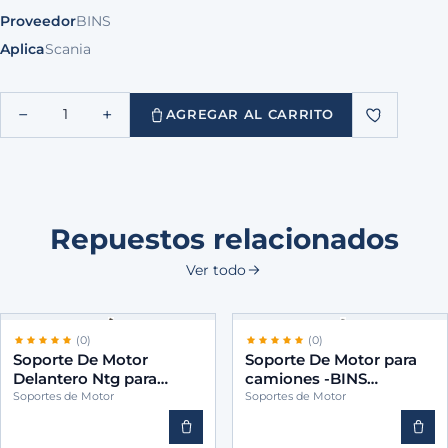
Proveedor
BINS
Aplica
Scania
−
+
1
AGREGAR AL CARRITO
Repuestos relacionados
Ver todo
(0)
(0)
Soporte De Motor
Soporte De Motor para
Delantero Ntg para
camiones -BINS
camiones -BINS 2611114
21997378
Soportes de Motor
Soportes de Motor