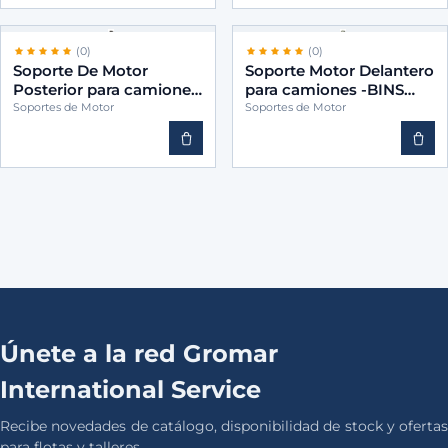
(0)
(0)
Soporte De Motor
Soporte Motor Delantero
Posterior para camiones
para camiones -BINS
-BINS 21228153
3037072
Soportes de Motor
Soportes de Motor
Únete a la red Gromar
International Service
Recibe novedades de catálogo, disponibilidad de stock y ofertas
para flotas y talleres.