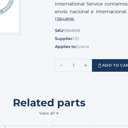
International Service contamos
envío nacional e internacional. 
1384898.
SKU
1384898
Supplier
CEI
Applies to
Scania
−
+
1
ADD TO CA
Related parts
View all