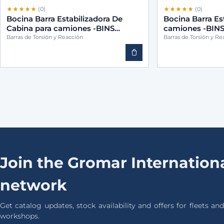
(0)
(0)
Bocina Barra Estabilizadora De
Bocina Barra Es
Cabina para camiones -BINS
camiones -BINS
9423172012
Barras de Torsión y Reacción
Barras de Torsión y Re
Join the Gromar Internationa
network
Get catalog updates, stock availability and offers for fleets and
workshops.