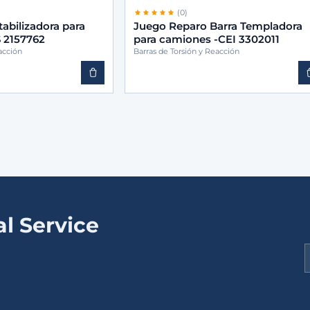
(0)
tabilizadora para
Juego Reparo Barra Templadora
 2157762
para camiones -CEI 3302011
acción
Barras de Torsión y Reacción
l Service