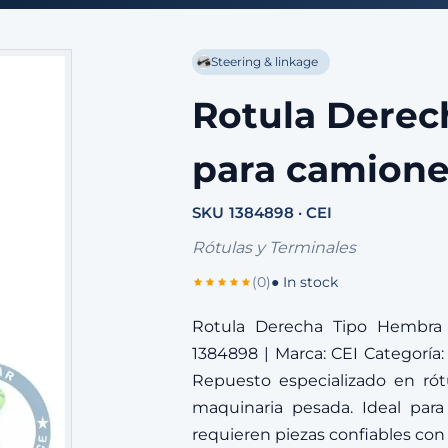
Steering & linkage
Rotula Derec
para camione
SKU 1384898 · CEI
Rótulas y Terminales
(0)
● In stock
Rotula Derecha Tipo Hembra 
1384898 | Marca: CEI Categoría: 
Repuesto especializado en rót
maquinaria pesada. Ideal para
requieren piezas confiables con