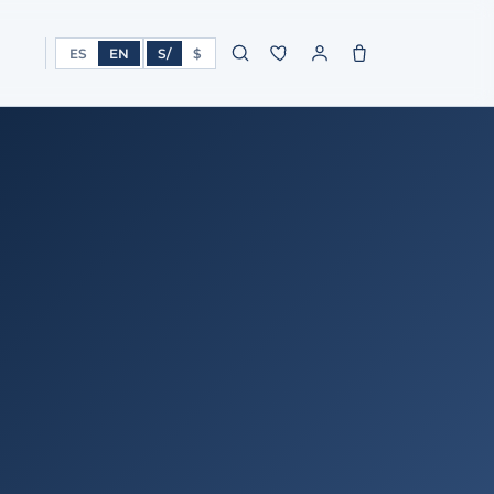
ES
EN
S/
$