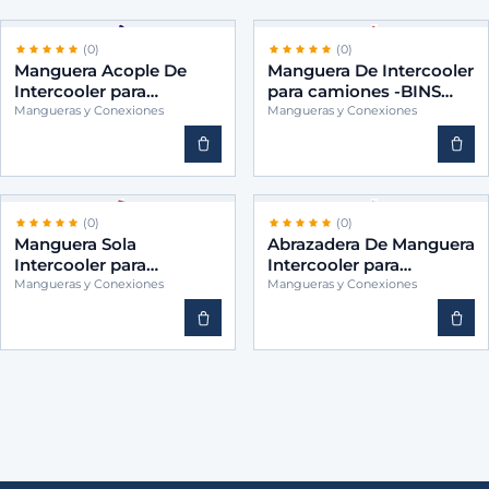
(0)
(0)
Manguera Acople De
Manguera De Intercooler
Intercooler para
para camiones -BINS
camiones -BINS
3845011382
Mangueras y Conexiones
Mangueras y Conexiones
3760947082
(0)
(0)
Manguera Sola
Abrazadera De Manguera
Intercooler para
Intercooler para
camiones -BINS
camiones -BINS 1928397
Mangueras y Conexiones
Mangueras y Conexiones
3845289182
B