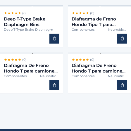
(0)
(0)
Deep T-Type Brake
Diafragma de Freno
Diaphragm Bins
Hondo Tipo T para
Camiones – BINS
Deep T-Type Brake Diaphragm
Componentes Neumáticos
(Cámaras)
TWH20
(0)
(0)
Diafragma De Freno
Diafragma De Freno
Hondo T para camiones
Hondo T para camiones
-BINS TWH24
-BINS TWH30
Componentes Neumáticos
Componentes Neumáticos
(Cámaras)
(Cámaras)