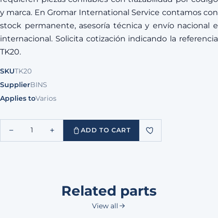
y marca. En Gromar International Service contamos con
stock permanente, asesoría técnica y envío nacional e
internacional. Solicita cotización indicando la referencia
TK20.
SKU
TK20
Supplier
BINS
Applies to
Varios
−
+
1
ADD TO CART
Related parts
View all