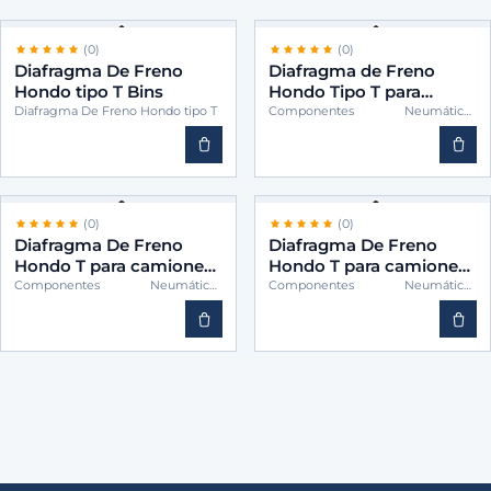
(0)
(0)
Diafragma De Freno
Diafragma de Freno
Hondo tipo T Bins
Hondo Tipo T para
Camiones – BINS
Diafragma De Freno Hondo tipo T
Componentes Neumáticos
(Cámaras)
TWH20
(0)
(0)
Diafragma De Freno
Diafragma De Freno
Hondo T para camiones
Hondo T para camiones
-BINS TWH24
-BINS TWH30
Componentes Neumáticos
Componentes Neumáticos
(Cámaras)
(Cámaras)