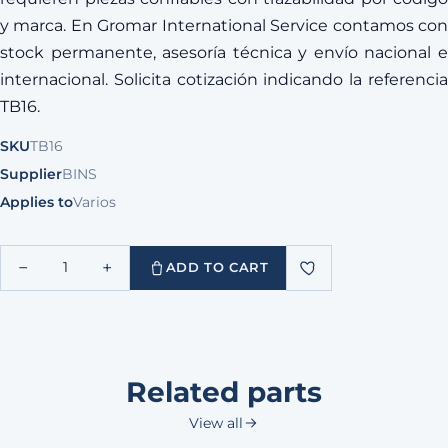
y marca. En Gromar International Service contamos con
stock permanente, asesoría técnica y envío nacional e
internacional. Solicita cotización indicando la referencia
TB16.
SKU
TB16
Supplier
BINS
Applies to
Varios
−
+
1
ADD TO CART
Related parts
View all