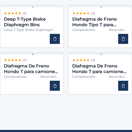
(0)
(0)
Deep T-Type Brake
Diafragma de Freno
Diaphragm Bins
Hondo Tipo T para
Camiones – BINS
Deep T-Type Brake Diaphragm
Componentes Neumáticos
(Cámaras)
TWH20
(0)
(0)
Diafragma De Freno
Diafragma De Freno
Hondo T para camiones
Hondo T para camiones
-BINS TWH24
-BINS TWH30
Componentes Neumáticos
Componentes Neumáticos
(Cámaras)
(Cámaras)