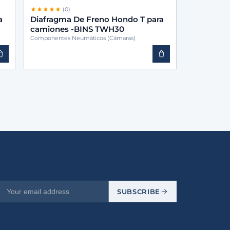
(0)
a
Diafragma De Freno Hondo T para
camiones -BINS TWH30
Componentes Neumáticos (Cámaras)
SUBSCRIBE