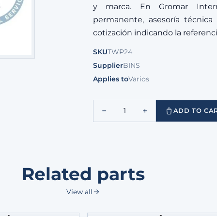
y marca. En Gromar Intern
permanente, asesoría técnica y
cotización indicando la referen
SKU
TWP24
Supplier
BINS
Applies to
Varios
−
+
1
ADD TO CA
Related parts
View all