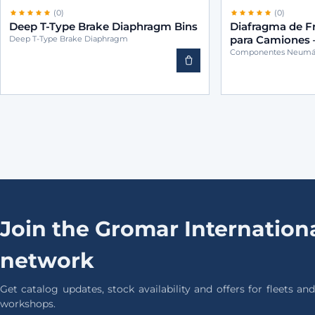
(0)
(0)
Deep T-Type Brake Diaphragm Bins
Diafragma de F
para Camiones
Deep T-Type Brake Diaphragm
Componentes Neumát
Join the Gromar Internationa
network
Get catalog updates, stock availability and offers for fleets and
workshops.