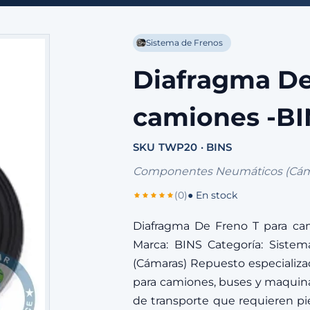
Sistema de Frenos
Diafragma De
camiones -B
SKU TWP20 · BINS
Componentes Neumáticos (Cám
(0)
● En stock
Diafragma De Freno T para ca
Marca: BINS Categoría: Sist
(Cámaras) Repuesto especializ
para camiones, buses y maquinar
de transporte que requieren pie