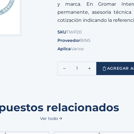
y marca. En Gromar Intern
permanente, asesoría técnica y
cotización indicando la referen
SKU
TWP20
Proveedor
BINS
Aplica
Varios
−
+
1
AGREGAR A
puestos relacionados
Ver todo