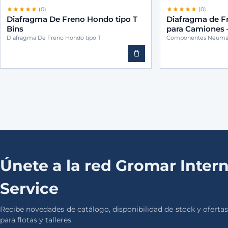
(0)
(0)
Diafragma De Freno Hondo tipo T
Diafragma de F
Bins
para Camiones
Diafragma De Freno Hondo tipo T
Componentes Neumát
Únete a la red Gromar Intern
Service
Recibe novedades de catálogo, disponibilidad de stock y ofertas
para flotas y talleres.