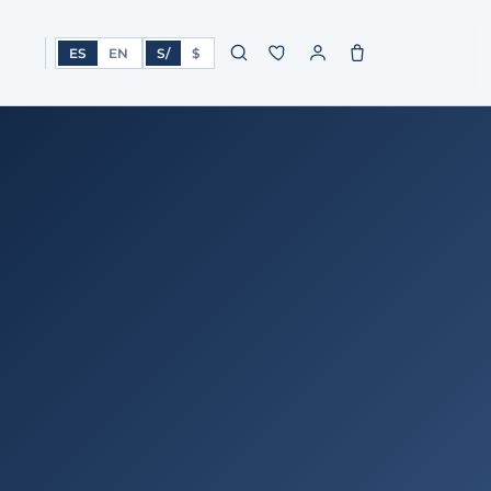
ES
EN
S/
$