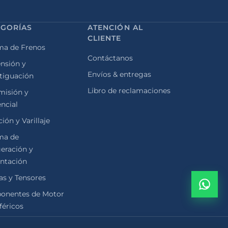
EGORÍAS
ATENCIÓN AL
CLIENTE
ma de Frenos
Contáctanos
nsión y
Envíos & entregas
tiguación
Libro de reclamaciones
misión y
encial
ión y Varillaje
ma de
geración y
ntación
as y Tensores
onentes de Motor
féricos