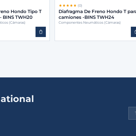
(0)
reno Hondo Tipo T
Diafragma De Freno Hondo T par
 – BINS TWH20
camiones -BINS TWH24
icos (Cámaras)
Componentes Neumáticos (Cámaras)
ational