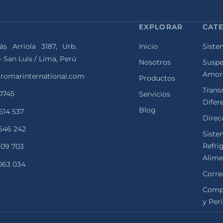
EXPLORAR
CAT
ás Arriola 3187, Urb.
Inicio
Siste
- San Luis / Lima, Perú
Nosotros
Suspe
Amor
romarinternational.com
Productos
Trans
 0745
Servicios
Difer
Blog
 614 537
Direcc
 546 242
Siste
Refri
 109 703
Alime
 063 034
Corre
Comp
y Peri