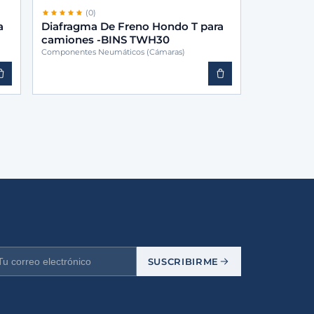
(0)
a
Diafragma De Freno Hondo T para
camiones -BINS TWH30
Componentes Neumáticos (Cámaras)
SUSCRIBIRME