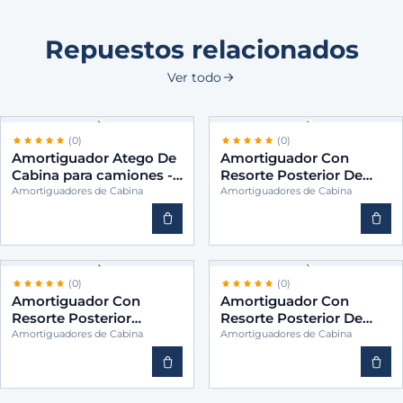
Repuestos relacionados
Ver todo
(0)
(0)
Amortiguador Atego De
Amortiguador Con
Cabina para camiones -
Resorte Posterior De
BINS 9583170203
Cabina para camiones -
Amortiguadores de Cabina
Amortiguadores de Cabina
BINS 9583171903
(0)
(0)
Amortiguador Con
Amortiguador Con
Resorte Posterior
Resorte Posterior De
Vertical Cabina para
Cabina para camiones -
Amortiguadores de Cabina
Amortiguadores de Cabina
camiones -BINS
BINS 9583172703
9583170103