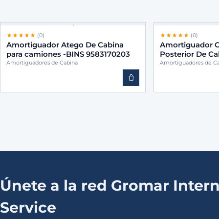
(0)
(0)
Amortiguador Atego De Cabina
Amortiguador C
para camiones -BINS 9583170203
Posterior De C
-BINS 95831719
Amortiguadores de Cabina
Amortiguadores de C
Únete a la red Gromar Intern
Service