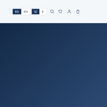
ES
EN
S/
$