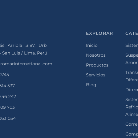
EXPLORAR
CAT
ás Arriola 3187, Urb.
Inicio
Siste
- San Luis / Lima, Perú
Nosotros
Suspe
Amor
romarinternational.com
Productos
Trans
 0745
Servicios
Difer
Blog
 614 537
Direcc
 546 242
Siste
Refri
 109 703
Alime
 063 034
Corre
Comp