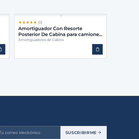
(0)
Amortiguador Con Resorte
Posterior De Cabina para camiones
-BINS 9583172703
Amortiguadores de Cabina
SUSCRIBIRME