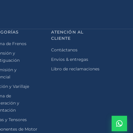
EGORÍAS
ATENCIÓN AL
CLIENTE
ma de Frenos
Contáctanos
nsión y
Envíos & entregas
tiguación
Libro de reclamaciones
misión y
encial
ión y Varillaje
ma de
geración y
ntación
as y Tensores
onentes de Motor