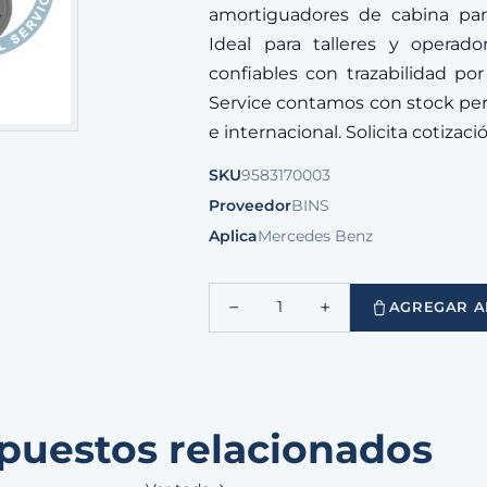
amortiguadores de cabina par
Ideal para talleres y operad
confiables con trazabilidad po
Service contamos con stock per
e internacional. Solicita cotizac
SKU
9583170003
Proveedor
BINS
Aplica
Mercedes Benz
−
+
1
AGREGAR A
puestos relacionados