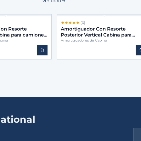
Ver todo
(0)
on Resorte
Amortiguador Con Resorte
abina para camiones
Posterior Vertical Cabina para
03
camiones -BINS 9583170103
abina
Amortiguadores de Cabina
ational