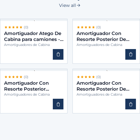
View all
(0)
(0)
Amortiguador Atego De
Amortiguador Con
Cabina para camiones -
Resorte Posterior De
BINS 9583170203
Cabina para camiones -
Amortiguadores de Cabina
Amortiguadores de Cabina
BINS 9583171903
(0)
(0)
Amortiguador Con
Amortiguador Con
Resorte Posterior
Resorte Posterior De
Vertical Cabina para
Cabina para camiones -
Amortiguadores de Cabina
Amortiguadores de Cabina
camiones -BINS
BINS 9583172703
9583170103