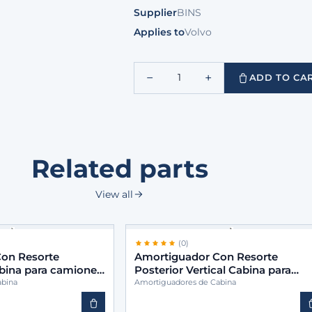
Supplier
BINS
Applies to
Volvo
−
+
1
ADD TO CA
Related parts
View all
(0)
on Resorte
Amortiguador Con Resorte
abina para camiones
Posterior Vertical Cabina para
03
camiones -BINS 9583170103
abina
Amortiguadores de Cabina