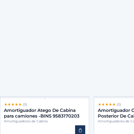
(0)
(0)
Amortiguador Atego De Cabina
Amortiguador C
para camiones -BINS 9583170203
Posterior De C
-BINS 95831719
Amortiguadores de Cabina
Amortiguadores de C