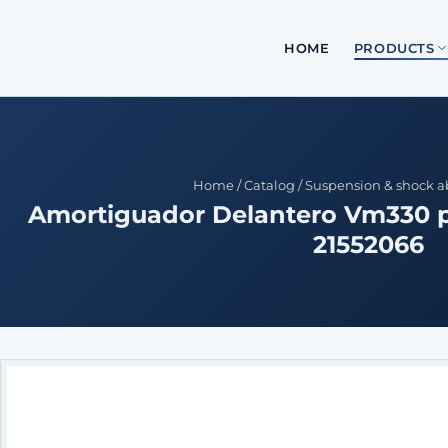
HOME
PRODUCTS
Home
/
Catalog
/
Suspension & shock a
Amortiguador Delantero Vm330 p
21552066