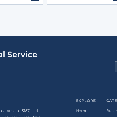
l Service
EXPLORE
CAT
ás Arriola 3187, Urb.
Home
Brake