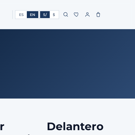
ES
EN
S/
$
dor Delantero