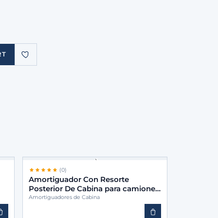
RT
(0)
Amortiguador Con Resorte
Posterior De Cabina para camiones
-BINS 9583172703
Amortiguadores de Cabina