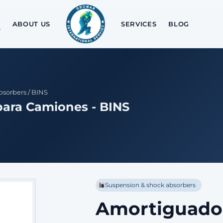
ABOUT US
SERVICES
BLOG
bsorbers
/
BINS
ara Camiones - BINS
Suspension & shock absorbers
Amortigua