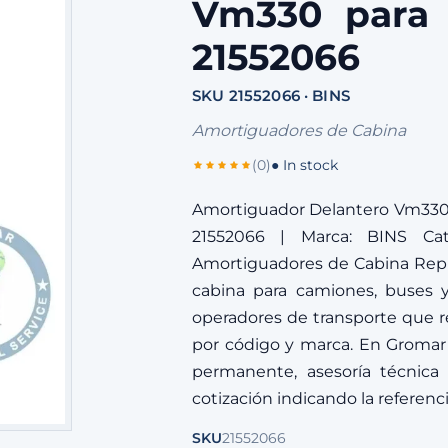
Vm330 para 
21552066
SKU 21552066 · BINS
Amortiguadores de Cabina
(0)
● In stock
Amortiguador Delantero Vm330 
21552066 | Marca: BINS Cat
Amortiguadores de Cabina Repu
cabina para camiones, buses y
operadores de transporte que re
por código y marca. En Gromar
permanente, asesoría técnica y
cotización indicando la referenc
SKU
21552066