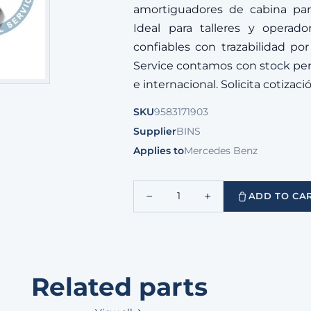
amortiguadores de cabina par
Ideal para talleres y operad
confiables con trazabilidad po
Service contamos con stock per
e internacional. Solicita cotizac
SKU
9583171903
Supplier
BINS
Applies to
Mercedes Benz
−
+
1
ADD TO CA
Related parts