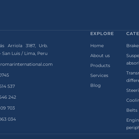
EXPLORE
CAT
ás Arriola 3187, Urb.
Home
Brake
- San Luis / Lima, Peru
About us
Suspe
absor
romarinternational.com
Products
Trans
 0745
Services
differ
Blog
 614 537
Steer
 546 242
Cooli
 109 703
Belts
 063 034
Engi
perip