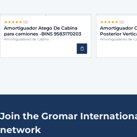
(0)
(0)
Amortiguador Atego De Cabina
Amortiguador C
para camiones -BINS 9583170203
Posterior Vertic
camiones -BINS
Amortiguadores de Cabina
Amortiguadores de C
Join the Gromar Internationa
network