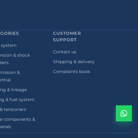
EGORIES
CUSTOMER
SUPPORT
 system
Contact us
nsion & shock
Shipping & delivery
bers
Complaints book
mission &
ential
ing & linkage
ng & fuel system
 & tensioners
ne components &
herals