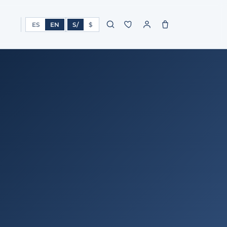
ES
EN
S/
$