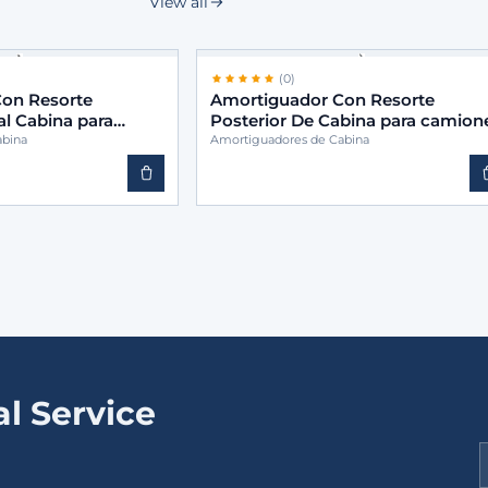
View all
(0)
on Resorte
Amortiguador Con Resorte
al Cabina para
Posterior De Cabina para camion
 9583170103
-BINS 9583172703
abina
Amortiguadores de Cabina
l Service